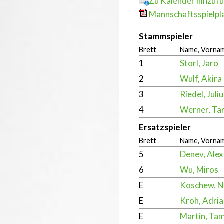
Zu Kalender hinzuf
Mannschaftsspielpla
Stammspieler
Brett
Name, Vorna
1
Storl, Jaro
2
Wulf, Akira
3
Riedel, Juli
4
Werner, Tar
Ersatzspieler
Brett
Name, Vorna
5
Denev, Ale
6
Wu, Miros
E
Koschew, N
E
Kroh, Adria
E
Martin, Ta