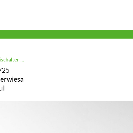
schalten ...
4/25
derwiesa
ul