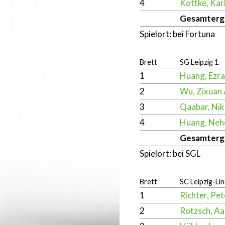
4
Kottke, Kar
Gesamterg
Spielort: bei Fortuna
Brett
SG Leipzig 1
1
Huang, Ezra
2
Wu, Zixuan 
3
Qaabar, Nik
4
Huang, Neh
Gesamterg
Spielort: bei SGL
Brett
SC Leipzig-Li
1
Richter, Pet
2
Rotzsch, Aa