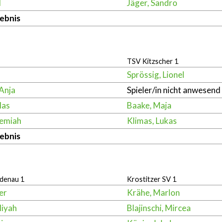
l
Jäger, Sandro
ebnis
TSV Kitzscher 1
Sprössig, Lionel
Anja
Spieler/in nicht anwesend
las
Baake, Maja
emiah
Klimas, Lukas
ebnis
ndenau 1
Krostitzer SV 1
er
Krähe, Marlon
liyah
Blajinschi, Mircea