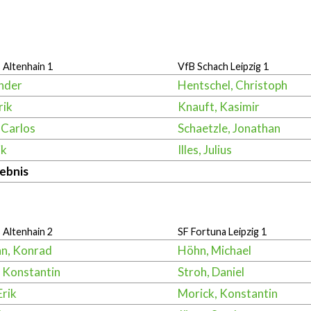
Altenhain 1
VfB Schach Leipzig 1
ander
Hentschel, Christoph
rik
Knauft, Kasimir
 Carlos
Schaetzle, Jonathan
ik
Illes, Julius
ebnis
Altenhain 2
SF Fortuna Leipzig 1
n, Konrad
Höhn, Michael
 Konstantin
Stroh, Daniel
Erik
Morick, Konstantin