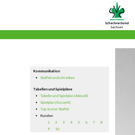
Kommunikation
Staffelrundschreiben
Tabellen und Spielpläne
Tabelle und Spielplan (Aktuell)
Spielplan (Gesamt)
Top-Scorer Staffel
Runden
1
2
3
4
5
6
7
8
9
10