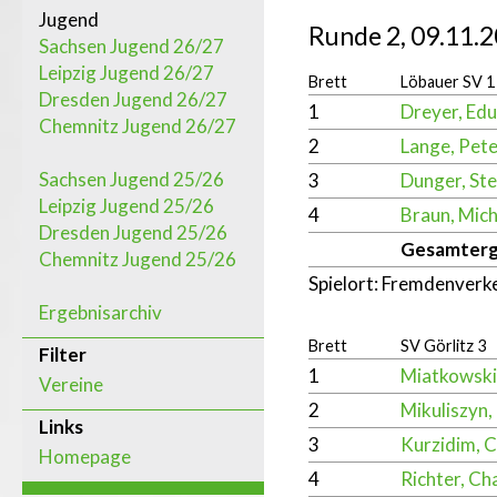
Jugend
Runde 2, 09.11.2
Sachsen Jugend 26/27
Leipzig Jugend 26/27
Brett
Löbauer SV 1
Dresden Jugend 26/27
1
Dreyer, Ed
Chemnitz Jugend 26/27
2
Lange, Pete
Sachsen Jugend 25/26
3
Dunger, St
Leipzig Jugend 25/26
4
Braun, Mich
Dresden Jugend 25/26
Gesamterg
Chemnitz Jugend 25/26
Spielort: Fremdenver
Ergebnisarchiv
Brett
SV Görlitz 3
Filter
1
Miatkowski
Vereine
2
Mikuliszyn,
Links
3
Kurzidim, C
Homepage
4
Richter, Cha