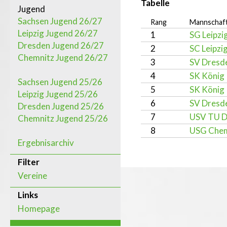
Tabelle
Jugend
Sachsen Jugend 26/27
Rang
Mannschaf
Leipzig Jugend 26/27
1
SG Leipzi
Dresden Jugend 26/27
2
SC Leipzi
Chemnitz Jugend 26/27
3
SV Dresd
4
SK König 
Sachsen Jugend 25/26
5
SK König 
Leipzig Jugend 25/26
6
SV Dresde
Dresden Jugend 25/26
7
USV TU D
Chemnitz Jugend 25/26
8
USG Chem
Ergebnisarchiv
Filter
Vereine
Links
Homepage