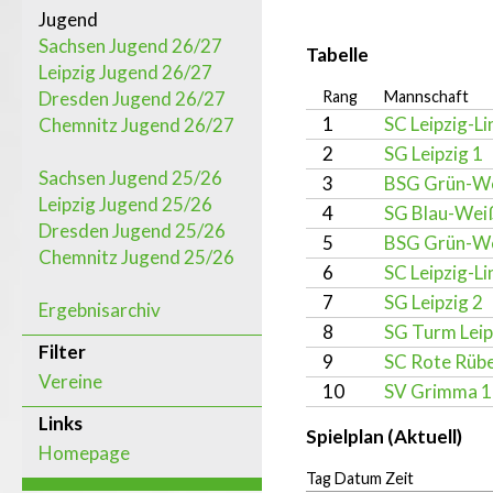
Jugend
Sachsen Jugend 26/27
Tabelle
Leipzig Jugend 26/27
Dresden Jugend 26/27
Rang
Mannschaft
1
SC Leipzig-L
Chemnitz Jugend 26/27
2
SG Leipzig 1
Sachsen Jugend 25/26
3
BSG Grün-Wei
Leipzig Jugend 25/26
4
SG Blau-Weiß
Dresden Jugend 25/26
5
BSG Grün-Wei
Chemnitz Jugend 25/26
6
SC Leipzig-L
7
SG Leipzig 2
Ergebnisarchiv
8
SG Turm Leip
Filter
9
SC Rote Rübe
Vereine
10
SV Grimma 1
Links
Spielplan (Aktuell)
Homepage
Tag Datum Zeit