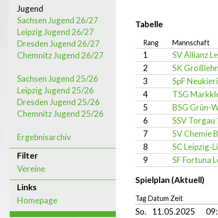
Jugend
Sachsen Jugend 26/27
Tabelle
Leipzig Jugend 26/27
Dresden Jugend 26/27
Rang
Mannschaft
1
SV Allianz Le
Chemnitz Jugend 26/27
2
SK Großlehn
Sachsen Jugend 25/26
3
SpF Neukieri
Leipzig Jugend 25/26
4
TSG Markkl
Dresden Jugend 25/26
5
BSG Grün-We
Chemnitz Jugend 25/26
6
SSV Torgau 
7
SV Chemie B
Ergebnisarchiv
8
SC Leipzig-L
Filter
9
SF Fortuna L
Vereine
Spielplan (Aktuell)
Links
Tag Datum Zeit
Homepage
So.
11.05.2025
09