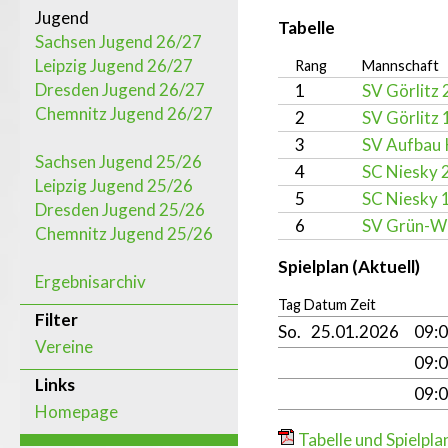
Jugend
Tabelle
Sachsen Jugend 26/27
Leipzig Jugend 26/27
Rang
Mannschaft
Dresden Jugend 26/27
1
SV Görlitz 
Chemnitz Jugend 26/27
2
SV Görlitz 
3
SV Aufbau 
Sachsen Jugend 25/26
4
SC Niesky 
Leipzig Jugend 25/26
5
SC Niesky 
Dresden Jugend 25/26
6
SV Grün-W
Chemnitz Jugend 25/26
Spielplan (Aktuell)
Ergebnisarchiv
Tag Datum Zeit
Filter
So.
25.01.2026
09:
Vereine
09:
Links
09:
Homepage
Tabelle und Spielpla